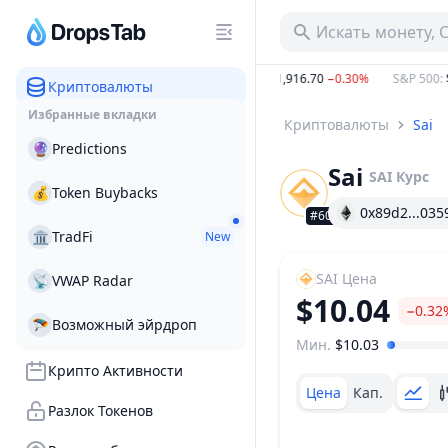
Искать монету, 
35.92%
BTC
:
$64,814.56
−0.32%
ETH
:
$1,916.70
−0.30%
S&P 500
:
$7,
Криптовалюты
Избранные вкладки
Криптовалюты
Sai
🔮
Predictions
Sai
SAI
Курс
💰
Token Buybacks
0x89d2...035
#601
🏛
TradFi
New
SAI
Цена
📡
VWAP Radar
$10.04
−0.32
🪂
Возможный эйрдроп
Мин.
$10.03
Ценовой диапазон
Крипто Активности
Цена
Кап.
Разлок Токенов