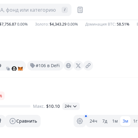
CA, фонд или категорию
/
756.87
0.00%
Золото
:
$4,343.29
0.00%
Доминация BTC
:
58.51%
ETH
9
#106 в DeFi
Makerdao.com
X (Twitter)
%
Макс.
$10.10
24ч
Селектор диапазона.
Сравнить
24ч
7д
1м
3м
1г