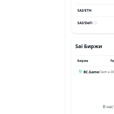
SAI
/
ETH
SAI
/
DeFi
Sai
Биржи
Биржа
То
BC.Game
Claim a 20
В нас