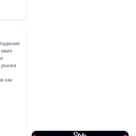
 падение
тавил
ке
и рынка
е как