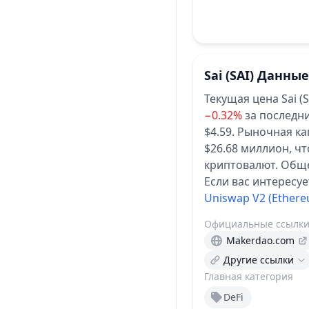
Sai
(SAI)
Данные
Текущая цена Sai (
−0.32%
за последни
$4.59.
Рыночная кап
$26.68 миллион, ч
криптовалют.
Обще
Если вас интересуе
Uniswap V2 (Ether
Официальные ссылк
Makerdao.com
Другие ссылки
Главная категория
DeFi