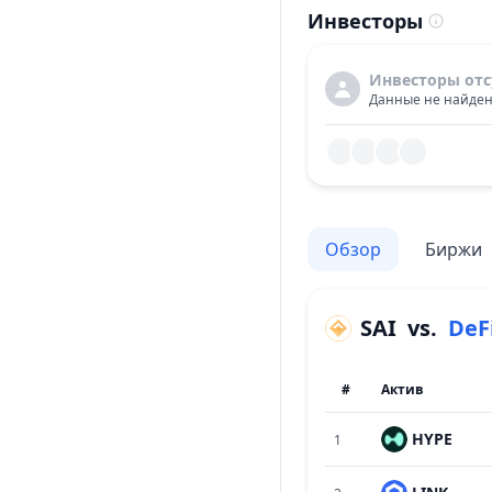
Инвесторы
Инвесторы отс
Данные не найден
Обзор
Биржи
SAI
vs.
DeF
#
Актив
HYPE
1