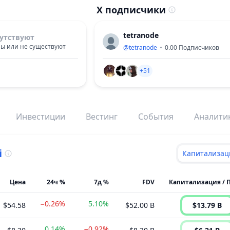
X подписчики
tetranode
утствуют
ы или не существуют
@
tetranode
0.00
Подписчиков
+51
Инвестиции
Вестинг
События
Аналити
i
Капитализац
Цена
24ч %
7д %
FDV
−0.26%
5.10%
$54.58
$52.00 B
$13.79 B
0.14%
−0.92%