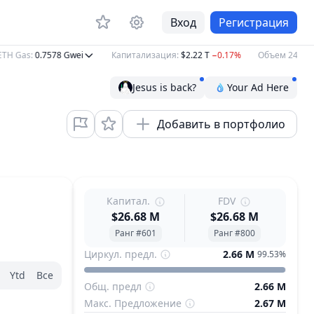
Вход
Регистрация
 Gas
:
0.7578
Gwei
Капитализация
:
$2.22 T
−0.17%
Объем 24ч
:
$48.
Jesus is back?
Your Ad Here
Добавить в портфолио
Капитал.
FDV
$26.68 M
$26.68 M
Ранг #601
Ранг #800
Циркул. предл.
2.66 M
99.53%
Ytd
Все
Общ. предл
2.66 M
Макс. Предложение
2.67 M