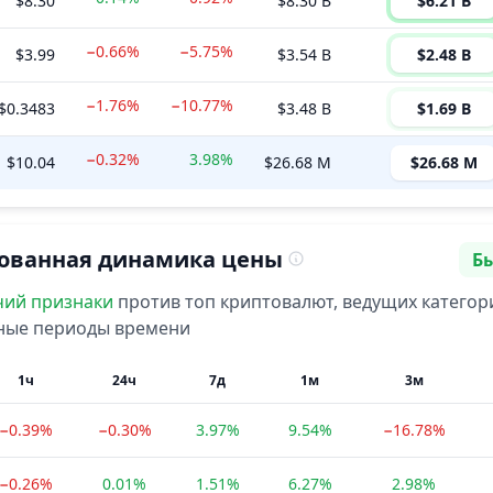
$8.30
$8.30 B
$6.21 B
−0.66%
−5.75%
$3.99
$3.54 B
$2.48 B
−1.76%
−10.77%
$0.3483
$3.48 B
$1.69 B
−0.32%
3.98%
$10.04
$26.68 M
$26.68 M
ованная динамика цены
Б
На
чий
признаки
против топ криптовалют, ведущих категор
зные периоды времени
1ч
24ч
7д
1м
3м
−0.39%
−0.30%
3.97%
9.54%
−16.78%
−0.26%
0.01%
1.51%
6.27%
2.98%