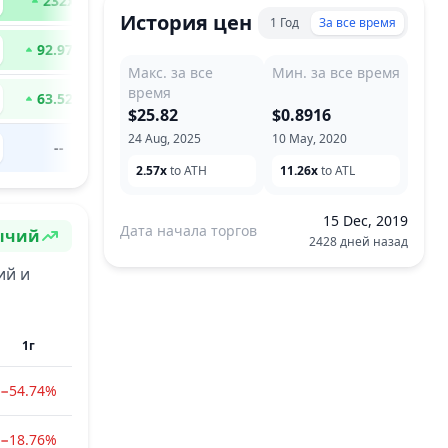
232
x
История цен
1 Год
За все время
92.97
x
Макс. за все
Мин. за все время
время
63.52
x
$25.82
$0.8916
24 Aug, 2025
10 May, 2020
--
2.57x
to ATH
11.26x
to ATL
15 Dec, 2019
Дата начала торгов
ычий
2428 дней назад
строение
ий и
1г
−54.74%
−18.76%