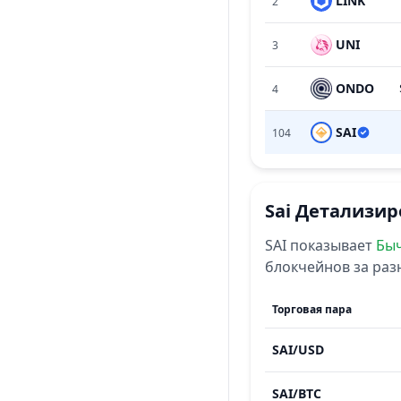
LINK
2
UNI
3
ONDO
4
SAI
104
Sai
Детализир
SAI
показывает
Бы
блокчейнов за ра
Торговая пара
SAI
/
USD
SAI
/
BTC