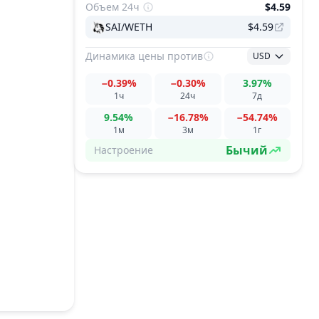
Объем 24ч
$4.59
SAI/WETH
$4.59
Динамика цены
против
USD
−0.39%
−0.30%
3.97%
1ч
24ч
7д
9.54%
−16.78%
−54.74%
1м
3м
1г
Бычий
Настроение