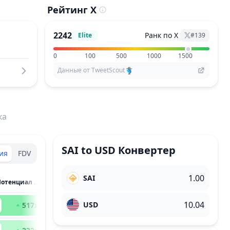
Рейтинг X
2242
Ранк по X
Elite
#
139
0
100
500
1000
1500
Данные от TweetScout
ка
SAI
to
USD
Конвертер
ия
FDV
SAI
Капитализация / Потенциал Роста
USD
517
x