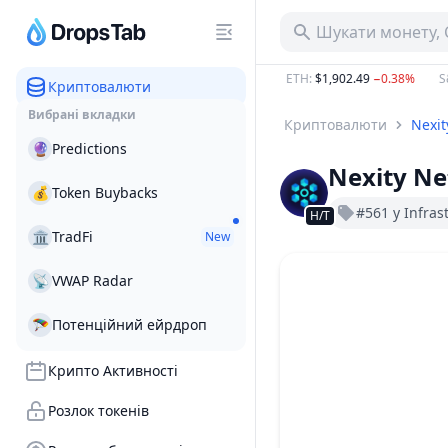
Шукати монету, 
76.43 B
−15.95%
BTC
:
$64,322.00
−0.56%
ETH
:
$1,902.49
−0.38%
S&
Криптовалюти
Вибрані вкладки
Криптовалюти
Nexit
🔮
Predictions
Nexity N
💰
Token Buybacks
#561 у Infras
Н/Т
🏛
TradFi
New
📡
VWAP Radar
🪂
Потенційний ейрдроп
Крипто Активності
Розлок токенів