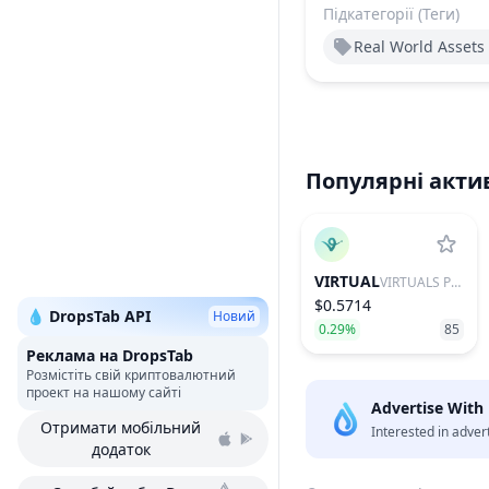
Підкатегорії (Теги)
Real World Assets 
Популярні акти
VIRTUAL
VIRTUALS PROTOCOL
$0.5714
💧 DropsTab API
Новий
0.29%
85
Реклама на DropsTab
Розмістіть свій криптовалютний
проект на нашому сайті
Advertise With
Отримати мобільний
Interested in adver
додаток