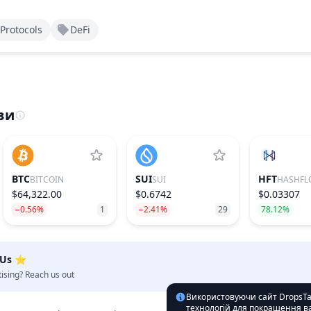
Protocols
DeFi
ви
BTC
SUI
HFT
BITCOIN
SUI
HASHFL
$64,322.00
$0.6742
$0.03307
−0.56%
1
−2.41%
29
78.12%
 Us ⭐️
tising? Reach us out
Використовуючи сайт DropsTab
технологій для покращення ва