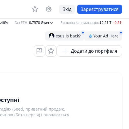
Вхід
Зареєструватися
46%
Газ ETH
:
0.7578
Gwei
Ринкова капіталізація
:
$2.21 T
−0.51%
Jesus is back?
Your Ad Here
Додати до портфеля
ступні
адіях (Seed, приватний продаж,
очною (Бета-версія) і оновлюється.