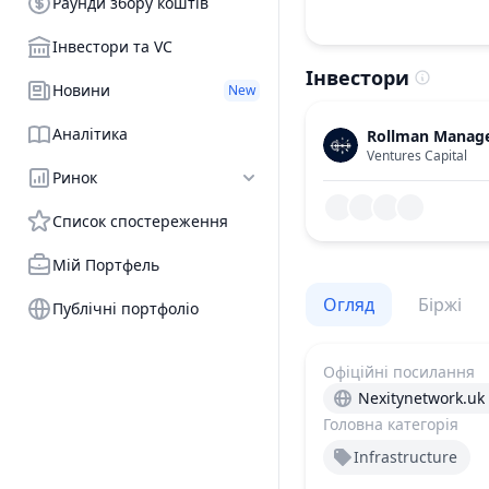
Раунди збору коштів
Інвестори та VC
Інвестори
Новини
New
Аналітика
Rollman Manag
Ventures Capital
Ринок
Список спостереження
Мій Портфель
Огляд
Біржі
Публічні портфоліо
Офіційні посилання
Nexitynetwork.uk
Головна категорія
Infrastructure