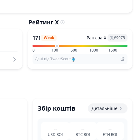
Рейтинг X
171
Ранк за X
Weak
#
9975
0
100
500
1000
1500
Дані від TweetScout
Збір коштів
Детальніше
--
--
--
USD
ROI
BTC
ROI
ETH
ROI