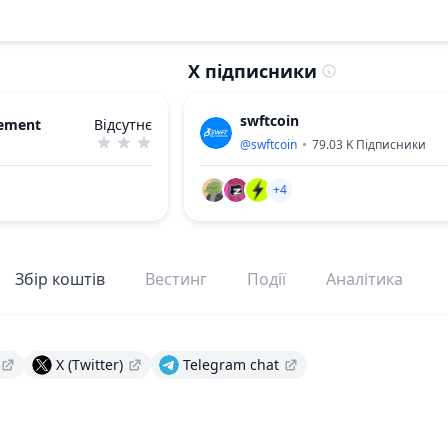
X підписники
swftcoin
ement
Відсутнє
@
swftcoin
79.03 K
Підписники
+4
Збір коштів
Вестинг
Події
Аналітика
X (Twitter)
Telegram chat