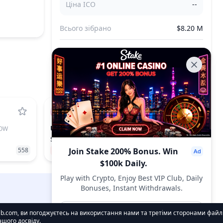
Ціна ICO
--
Всього зібрано
$8.20 M
Всього продано
--
UNI
OW
UNISWAP
$4.00
558
−1.06%
Join Stake 200% Bonus. Win
31
$100k Daily.
Play with Crypto, Enjoy Best VIP Club, Daily
Bonuses, Instant Withdrawals.
DropsTab.com
Join Now
.com, ви погоджуєтесь на використання нами та третіми сторонами файлі
шого досвіду.