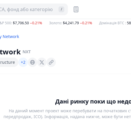
CA, фонд або категорію
/
P 500
:
$7,706.50
−0.21%
Золото
:
$4,241.79
−0.21%
Домінація BTC
:
58.
y Network
etwork
NXT
tructure
+2
Nexitynetwork.uk
X (Twitter)
Дані ринку поки що недо
На даний момент проект може перебувати на початкових ст
передпродаж, ICO). Інформація, надана нижче, може бути нет