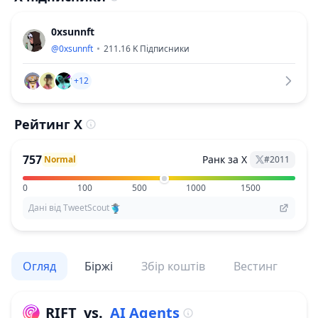
0xsunnft
@
0xsunnft
211.16 K
Підписники
+12
Рейтинг X
757
Ранк за X
Normal
#
2011
0
100
500
1000
1500
Дані від TweetScout
Огляд
Біржі
Збір коштів
Вестинг
По
RIFT
vs.
AI Agents