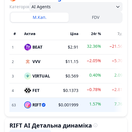
Категорія
AI Agents
М.Кап.
FDV
#
Актив
Ціна
24г %
7д %
32.36%
−21.56%
BEAT
$2.91
1
−2.05%
−5.70%
VVV
$11.15
2
0.40%
2.09%
VIRTUAL
$0.569
3
−0.78%
−2.81%
FET
$0.1373
4
1.57%
7.76%
RIFT
$0.001999
63
RIFT AI
Детальна динаміка