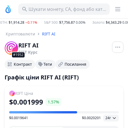
Шукати монету, CA, фонд або категорію
TH
:
$1,914.28
−0.11%
S&P 500
:
$7,756.87
0.00%
Золото
:
$4,343.29
0.00
Криптовалюти
RIFT AI
RIFT AI
RIFT
Курс
#1952
Контракт
Теги
Посилання
Графік ціни RIFT AI (RIFT)
RIFT
Ціна
$0.001999
1.57%
$0.0019641
$0.0020201
24г
Діапазон цін