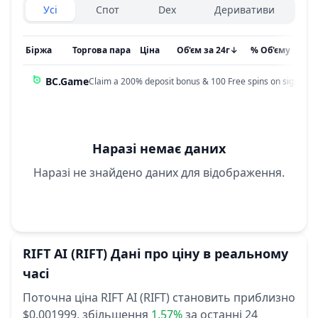
Exchanges type
Усі
Спот
Dex
Деривативи
Біржа
Торгова пара
Ціна
Об'єм за 24г
↓
% Об'єму
Он
BC.Game
Claim a 200% deposit bonus & 100 Free spins on sign up!
Наразі немає даних
Наразі не знайдено даних для відображення.
RIFT AI
(RIFT)
Дані про ціну в реальному
часі
Поточна ціна RIFT AI (RIFT) становить приблизно
$0.001999,
збільшення
1.57%
за останні 24