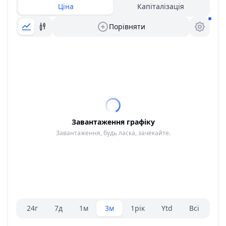
Ціна
Капіталізація
Порівняти
Завантаження графіку
Завантаження, будь ласка, зачекайте.
Вибір діапазону.
24г
7д
1м
3м
1рік
Ytd
Всі