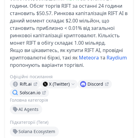
години.
Обсяг торгів RIFT за останні 24 години
становить $50.57.
Ринкова капіталізація RIFT AI в
даний момент складає $2.00 мільйон, що
становить приблизно < 0.01% від загальної
ринкової капіталізації криптовалют.
Кількість
монет RIFT в обігу складає 1.00 мільярд.
Якщо ви цікавитесь, як купити RIFT AI, провідні
криптовалютні біржі, такі як
Meteora
та
Raydium
пропонують варіанти торгівлі.
Офіційні посилання
Rift.ai
X (Twitter)
Discord
Solscan.io
Головна категорія
AI Agents
Підкатегорії (Теги)
Solana Ecosystem