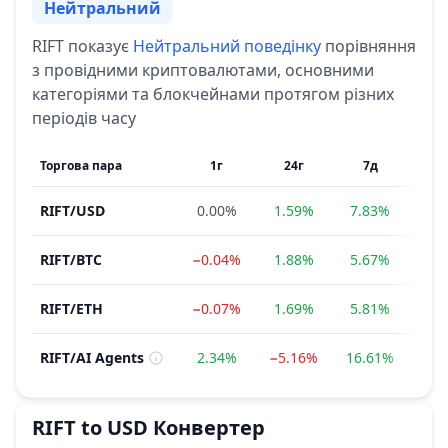
Нейтральний
Сентимент
RIFT
показує
Нейтральний
поведінку
порівняння
з провідними криптовалютами, основними
категоріями та блокчейнами протягом різних
періодів часу
Торгова пара
1г
24г
7д
RIFT
/
USD
0.00%
1.59%
7.83%
−11
RIFT
/
BTC
−0.04%
1.88%
5.67%
−14
RIFT
/
ETH
−0.07%
1.69%
5.81%
−19
RIFT
/
AI Agents
2.34%
−5.16%
16.61%
−16
RIFT
to
USD
Конвертер