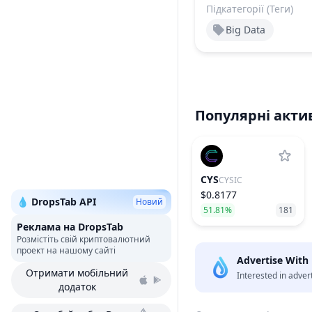
Підкатегорії (Теги)
Big Data
Популярні акти
CYS
CYSIC
$0.8177
💧 DropsTab API
Новий
51.81%
181
Реклама на DropsTab
Розмістіть свій криптовалютний
проект на нашому сайті
Advertise With
Отримати мобільний
Interested in adver
додаток