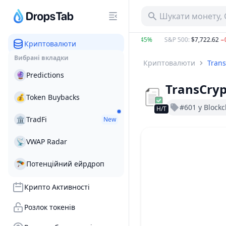
Шукати монету, 
BTC
:
$64,699.99
1.05%
ETH
:
$1,911.23
2.45%
S&P 500
:
$7,722.62
−0
Криптовалюти
Вибрані вкладки
Криптовалюти
Trans
🔮
Predictions
TransCryp
💰
Token Buybacks
#601 у Blockc
Н/Т
🏛
TradFi
New
📡
VWAP Radar
🪂
Потенційний ейрдроп
Крипто Активності
Розлок токенів