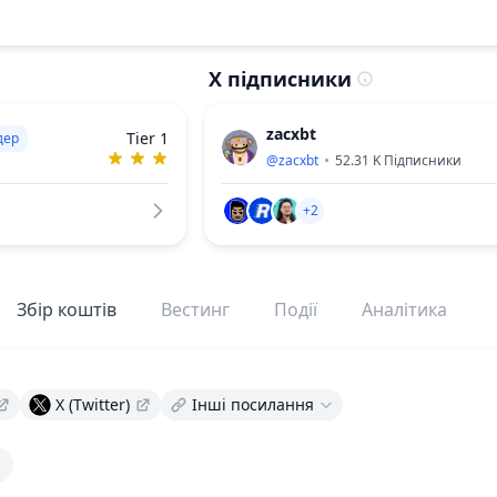
X підписники
zacxbt
Tier 1
дер
@
zacxbt
52.31 K
Підписники
+2
Збір коштів
Вестинг
Події
Аналітика
X (Twitter)
Інші посилання