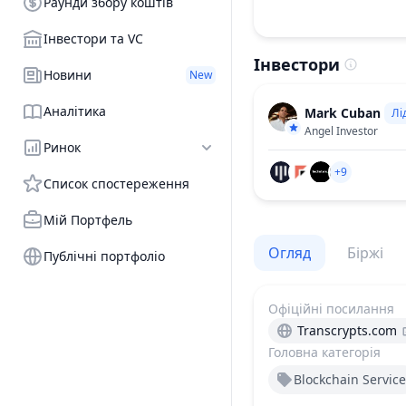
Раунди збору коштів
Інвестори та VC
Інвестори
Новини
New
Аналітика
Mark Cuban
Лі
Angel Investor
Ринок
+9
Список спостереження
Мій Портфель
Огляд
Біржі
Публічні портфоліо
Офіційні посилання
Transcrypts.com
Головна категорія
Blockchain Service