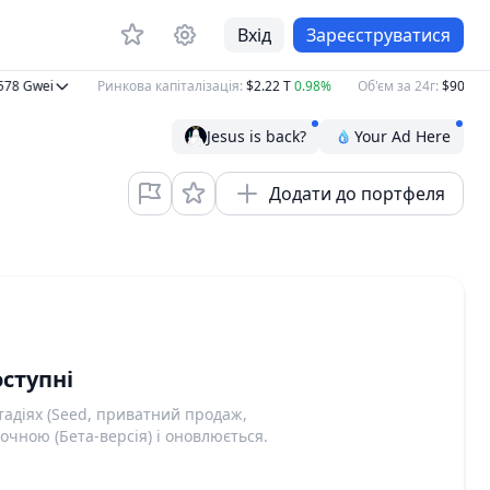
Вхід
Зареєструватися
78
Gwei
Ринкова капіталізація
:
$2.22 T
0.98%
Об'єм за 24г
:
$90.48 B
Jesus is back?
Your Ad Here
Додати до портфеля
ступні
адіях (Seed, приватний продаж,
очною (Бета-версія) і оновлюється.