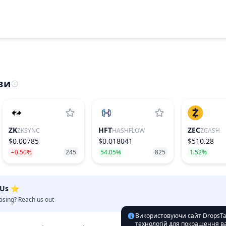
ви
ZK
HFT
ZEC
ZKSYNC
HASHFLOW
ZCASH
$0.00785
$0.018041
$510.28
−0.50%
245
54.05%
825
1.52%
 Us ⭐️
tising? Reach us out
Використовуючи сайт DropsTab
технологій для покращення ва