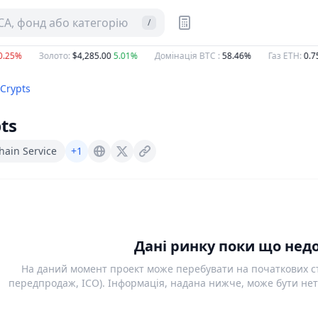
CA, фонд або категорію
/
.25%
Золото
:
$4,285.00
5.01%
Домінація BTC
:
58.46%
Газ ETH
:
0.75
Crypts
ts
hain Service
+1
Transcrypts.com
X (Twitter)
Дані ринку поки що недо
На даний момент проект може перебувати на початкових ст
передпродаж, ICO). Інформація, надана нижче, може бути нет