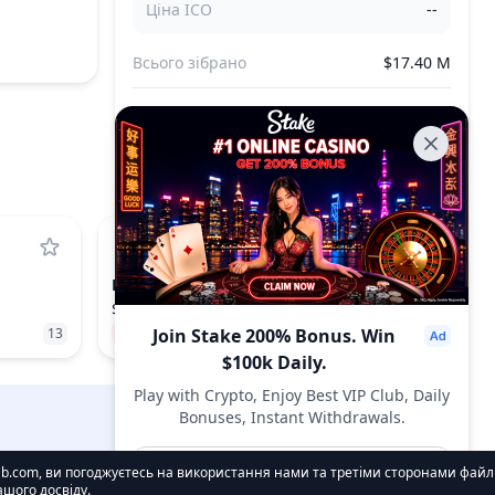
Ціна ICO
--
Всього зібрано
$17.40 M
Всього продано
--
PUMP
PUMP.FUN
$0.002396
13
−0.46%
Join Stake 200% Bonus. Win
55
$100k Daily.
Play with Crypto, Enjoy Best VIP Club, Daily
Bonuses, Instant Withdrawals.
DropsTab.com
Join Now
.com, ви погоджуєтесь на використання нами та третіми сторонами файлі
шого досвіду.