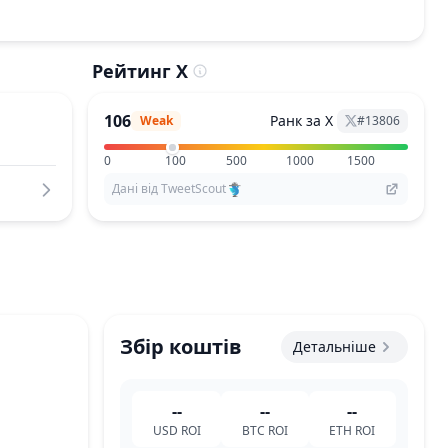
Рейтинг X
106
Ранк за X
Weak
#
13806
0
100
500
1000
1500
Дані від TweetScout
Збір коштів
Детальніше
--
--
--
USD
ROI
BTC
ROI
ETH
ROI