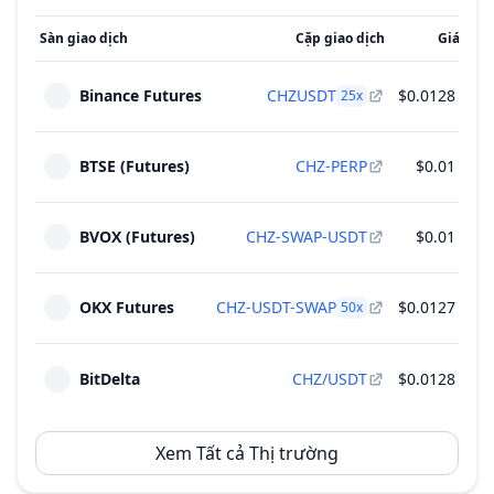
Sàn giao dịch
Cặp giao dịch
Giá
Khố
Binance Futures
CHZUSDT
$0.0128
25
x
BTSE (Futures)
CHZ-PERP
$0.01
BVOX (Futures)
CHZ-SWAP-USDT
$0.01
OKX Futures
CHZ-USDT-SWAP
$0.0127
50
x
BitDelta
CHZ/USDT
$0.0128
Xem Tất cả Thị trường