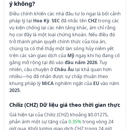
ý không?
Điều chính khiến các nhà đầu tư lo ngại là bối cảnh
pháp lý tại
Hoa Kỳ
.
SEC
đã nhắc tên
CHZ
trong các
vụ kiện chống lại các nền tảng khác, ám chỉ rằng
họ coi đây là một loại chứng khoán. Nếu điều đó
trở thành phán quyết chính thức của tòa án,
chúng ta có thể thấy một làn sóng hủy niêm yết
trên các sàn giao dịch của
Mỹ
ngay khi họ đang cố
gắng mở rộng tại đó vào
đầu năm 2026
. Tuy
nhiên, câu chuyện ở
Châu Âu
lại khả quan hơn
nhiều—họ đã nhận được sự chấp thuận theo
khung pháp lý
MiCA
nghiêm ngặt của
EU
vào năm
2025
.
Chiliz
(CHZ)
Dữ liệu giá theo thời gian thực
Giá hiện tại của Chiliz (CHZ) khoảng $0.01275,
phản ánh một sự tăng của
0.35%
trong vòng 24
giờ qua.
Khối lượng giao dịch CHZ trong 24 giờ