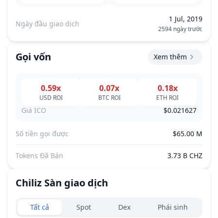
1 Jul, 2019
Ngày đầu giao dịch
2594 ngày trước
Gọi vốn
Xem thêm
0.59x
0.07x
0.18x
USD
ROI
BTC
ROI
ETH
ROI
Giá ICO
$0.021627
Số tiền gọi được
$65.00 M
Tokens Đã Bán
3.73 B CHZ
Chiliz
Sàn giao dịch
Exchanges type
Tất cả
Spot
Dex
Phái sinh