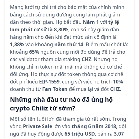
Mạng lưới tự chi trả cho bảo mật của chính mình
bằng cách sử dụng đường cong lạm phát giảm
dần theo thời gian. Họ bắt đầu
Năm 1
với
tỷ lệ
lạm phát cơ sở là 8,80%
, con số này giảm dần
hàng năm cho đến khi đạt mức sàn cố định là
1,88%
vào khoảng
năm thứ 14
. Điểm mấu chốt là:
khoảng
65%
nguồn cung mới đó dùng để trả cho
các validator tham gia staking
CHZ
. Nhưng họ
không chỉ in token mãi mãi mà không có cơ chế
đối ứng. Họ thực sự đốt token thông qua cơ chế
đốt phí kiểu
EIP-1559
, cộng với việc họ trích
10%
doanh thu từ
Fan Token
để mua lại và đốt
CHZ
.
Những nhà đầu tư nào đã ủng hộ
crypto Chiliz từ sớm?
Một số tên tuổi lớn đã tham gia từ rất sớm. Trong
vòng
Private Sale
lớn vào
tháng 6 năm 2018
, đội
ngũ đã huy động được
65 triệu USD
, bán ra
3,07