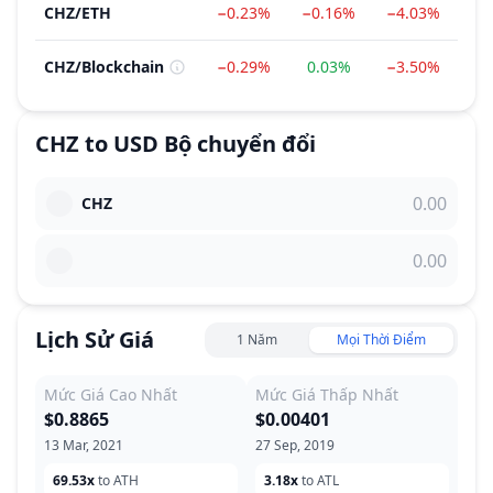
CHZ
/
ETH
−0.23%
−0.16%
−4.03%
−3
CHZ
/
Blockchain
−0.29%
0.03%
−3.50%
−2
CHZ
to
USD
Bộ chuyển đổi
CHZ
Lịch Sử Giá
1 Năm
Mọi Thời Điểm
Mức Giá Cao Nhất
Mức Giá Thấp Nhất
$0.8865
$0.00401
13 Mar, 2021
27 Sep, 2019
69.53x
to ATH
3.18x
to ATL