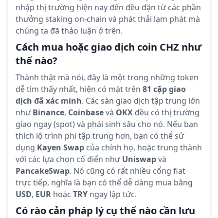
nhập thị trường hiện nay đến đều đặn từ các phần
thưởng staking on-chain và phát thải lạm phát mà
chúng ta đã thảo luận ở trên.
Cách mua hoặc giao dịch coin CHZ như
thế nào?
Thành thật mà nói, đây là một trong những token
dễ tìm thấy nhất, hiện có mặt trên
81 cặp giao
dịch đã xác minh
. Các sàn giao dịch tập trung lớn
như
Binance
,
Coinbase
và
OKX
đều có thị trường
giao ngay (spot) và phái sinh sâu cho nó. Nếu bạn
thích lộ trình phi tập trung hơn, bạn có thể sử
dụng
Kayen Swap
của chính họ, hoặc trung thành
với các lựa chọn cổ điển như
Uniswap
và
PancakeSwap
. Nó cũng có rất nhiều cổng fiat
trực tiếp, nghĩa là bạn có thể dễ dàng mua bằng
USD
,
EUR
hoặc
TRY
ngay lập tức.
Có rào cản pháp lý cụ thể nào cần lưu