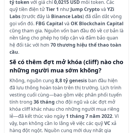
tỷ token
với giá chỉ
0,0215 USD
mỗi token. Các
quỹ tiền điện tử
Tier 1
như
Jump Crypto
và
YZi
Labs
(trước đây là
Binance Labs
) đã dẫn dắt vòng
gọi vốn đó.
FBG Capital
và
OK Blockchain Capital
cũng tham gia. Nguồn vốn ban đầu đó về cơ bản là
nền tảng cho phép họ tiếp cận và đảm bảo quan
hệ đối tác với hơn
70 thương hiệu thể thao toàn
cầu
.
Sẽ có thêm đợt mở khóa (cliff) nào cho
những người mua sớm không?
Không, nguồn cung
8,8 tỷ genesis
ban đầu hiện
đã lưu thông hoàn toàn trên thị trường. Lịch trình
vesting cuối cùng—bao gồm việc phân phối tuyến
tính trong
36 tháng
cho đội ngũ và các đợt mở
khóa cliff khác nhau cho những người mua riêng
lẻ—đã kết thúc vào ngày
1 tháng 7 năm 2022
. Vì
vậy, bạn không cần lo lắng về việc các quỹ
VC
xả
hàng đột ngột. Nguồn cung mới duy nhất gia