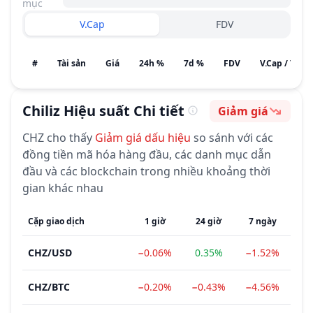
mục
V.Cap
FDV
#
Tài sản
Giá
24h %
7d %
FDV
V.Cap / Tiềm
Chiliz
Hiệu suất Chi tiết
Giảm giá
Cảm tính
CHZ
cho thấy
Giảm giá
dấu hiệu
so sánh với các
đồng tiền mã hóa hàng đầu, các danh mục dẫn
đầu và các blockchain trong nhiều khoảng thời
gian khác nhau
Cặp giao dịch
1 giờ
24 giờ
7 ngày
1 
CHZ
/
USD
−0.06%
0.35%
−1.52%
−2
CHZ
/
BTC
−0.20%
−0.43%
−4.56%
−2