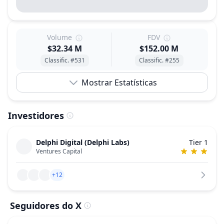
Volume
FDV
$32.34 M
$152.00 M
Classific. #531
Classific. #255
Mostrar Estatísticas
Investidores
Delphi Digital (Delphi Labs)
Tier 1
Ventures Capital
+12
Seguidores do X