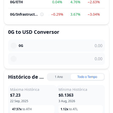
0G
/
ETH
0.04%
4.76%
−2.63%
−2
0G
/
Infrastructure
−0.29%
3.67%
−3.04%
−7
0G
to
USD
Conversor
0G
Histórico de Preço
1 Ano
Todo o Tempo
Máxima Histórica
Mínima Histórica
$7.23
$0.1363
22 Sep, 2025
3 Aug, 2026
47.57x
to ATH
1.12x
to ATL