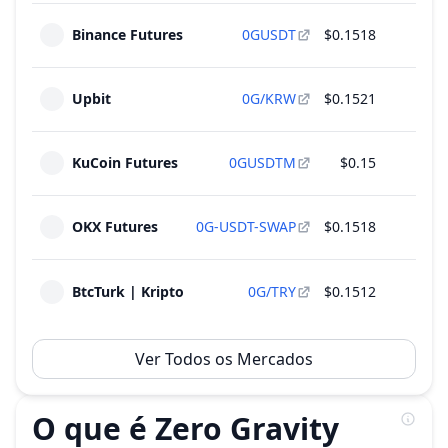
suprimento total
22
Binance Futures
0GUSDT
$0.1518
$9
2026
~
$3.13 M
(
9.67% do M.Cap
)
4 Rodadas
Upbit
0G/KRW
$0.1521
$3
Desbloqueio de 20.62 M 0G - 2.06% do
Jan
suprimento total
22
2027
~
$3.13 M
(
9.67% do M.Cap
)
KuCoin Futures
0GUSDTM
$0.15
$3
4 Rodadas
OKX Futures
0G-USDT-SWAP
$0.1518
$3
BtcTurk | Kripto
0G/TRY
$0.1512
$2
Ver Todos os Mercados
O que é Zero Gravity