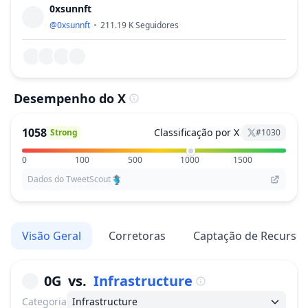
0xsunnft
@
0xsunnft
211.19 K
Seguidores
Desempenho do X
1058
Classificação por X
Strong
#
1030
0
100
500
1000
1500
Dados do TweetScout
Visão Geral
Corretoras
Captação de Recurso
0G
vs.
Infrastructure
Categoria
Infrastructure