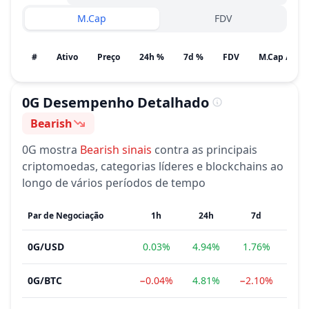
M.Cap
FDV
#
Ativo
Preço
24h %
7d %
FDV
0G
Desempenho Detalhado
Bearish
Sentimento
0G
mostra
Bearish
sinais
contra as principais
criptomoedas, categorias líderes e blockchains ao
longo de vários períodos de tempo
Par de Negociação
1h
24h
7d
0G
/
USD
0.03%
4.94%
1.76%
−1
0G
/
BTC
−0.04%
4.81%
−2.10%
−2