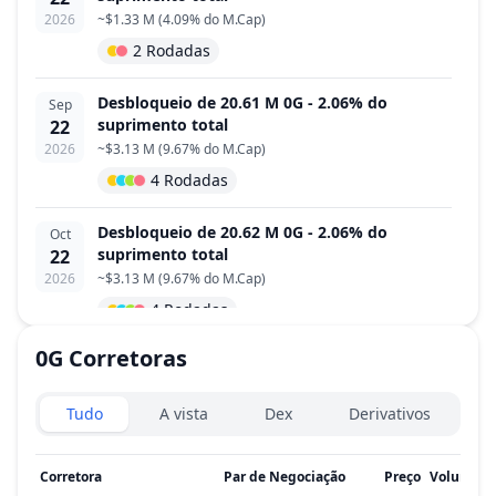
2026
~
$1.33 M
(
4.09% do M.Cap
)
2 Rodadas
Desbloqueio de 20.61 M 0G - 2.06% do
Sep
suprimento total
22
2026
~
$3.13 M
(
9.67% do M.Cap
)
4 Rodadas
Desbloqueio de 20.62 M 0G - 2.06% do
Oct
suprimento total
22
2026
~
$3.13 M
(
9.67% do M.Cap
)
4 Rodadas
0G
Corretoras
Desbloqueio de 20.62 M 0G - 2.06% do
Nov
suprimento total
22
Exchanges type
2026
~
$3.13 M
(
9.67% do M.Cap
)
Tudo
A vista
Dex
Derivativos
4 Rodadas
Corretora
Par de Negociação
Preço
Volume d
Desbloqueio de 20.62 M 0G - 2.06% do
Dec