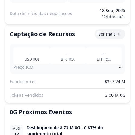
18 Sep, 2025
Data de início das negociações
324 dias atrás
Captação de Recursos
Ver mais
--
--
--
USD
ROI
BTC
ROI
ETH
ROI
Preço ICO
--
Fundos Arrec.
$357.24 M
Tokens Vendidos
3.00 M 0G
0G
Próximos Eventos
Desbloqueio de 8.73 M 0G - 0.87% do
Aug
suprimento total
22