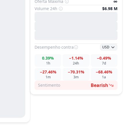
Oferta Máxima
∞
Volume 24h
$6.98 M
Desempenho
contra
USD
0.39%
−1.14%
−0.49%
1h
24h
7d
−27.46%
−70.31%
−68.46%
1m
3m
1a
Bearish
Sentimento