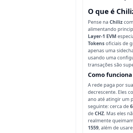
O que é Chili
Pense na
Chiliz
como
alimentando princip
Layer-1 EVM
especi
Tokens
oficiais de 
apenas uma sidecha
usando uma config
transações são supe
Como funciona 
A rede paga por sua
decrescente. Eles 
ano até atingir um
seguinte: cerca de
de
CHZ
. Mas eles 
realmente queimam 
1559
, além de usa