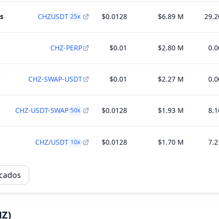
s
CHZUSDT
$0.0128
$6.89 M
29.
25
x
CHZ-PERP
$0.01
$2.80 M
0.
)
CHZ-SWAP-USDT
$0.01
$2.27 M
0.
CHZ-USDT-SWAP
$0.0128
$1.93 M
8.
50
x
CHZ/USDT
$0.0128
$1.70 M
7.
10
x
rcados
HZ)