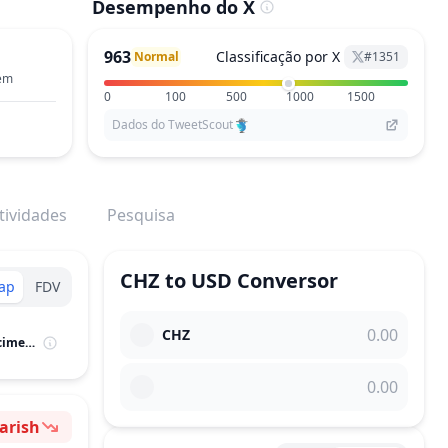
Desempenho do X
963
Classificação por X
Normal
#
1351
tem
0
100
500
1000
1500
Dados do TweetScout
tividades
Pesquisa
CHZ
to
USD
Conversor
ap
FDV
CHZ
M.Cap / Potencial de Crescimento
arish
ntimento