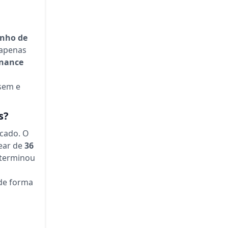
unho de
apenas
nance
ssem e
s?
rcado. O
near de
36
 terminou
de forma