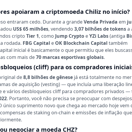
res apoiaram a criptomoeda Chiliz no início?
so entraram cedo. Durante a grande
Venda Privada
em
j
ecadou
US$ 65 milhões
, vendendo
3,07 bilhões de tokens
a 
ndos cripto
Tier 1
, como
Jump Crypto
e
YZi Labs
(antiga
Bi
ssa rodada.
FBG Capital
e
OK Blockchain Capital
também
capital inicial é basicamente o que permitiu que eles busca
ias com mais de
70 marcas esportivas globais
.
bloqueios (cliff) para os compradores iniciai
riginal de
8,8 bilhões de gênese
já está totalmente no me
mas de aquisição (vesting) — que incluía uma liberação li
e e vários desbloqueios cliff para compradores privados —
022
. Portanto, você não precisa se preocupar com despejos
 O único suprimento novo que chega ao mercado hoje vem 
compensas de staking on-chain e emissões de inflação que
iormente.
ou negociar a moeda CHZ?