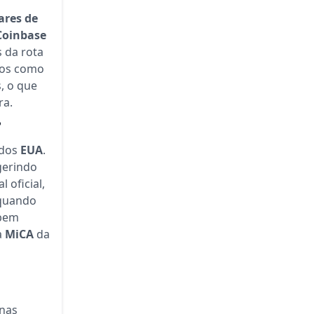
ares de
Coinbase
 da rota
icos como
, o que
ra.
?
 dos
EUA
.
gerindo
 oficial,
quando
bem
a
MiCA
da
nas