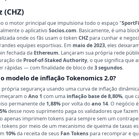
z (CHZ)
 o motor principal que impulsiona todo o espaço "
SportF
almente o aplicativo
Socios.com
. Basicamente, é uma bloc
alizada onde os fãs usam o token
CHZ
para cunhar e negoc
grandes equipes esportivas. Em
maio de 2023
, eles deixara
in fechada da
Ethereum
. Lançaram sua própria rede públi
uração de
Proof-of-Staked Authority
, o que significa que a
r rápidas — com finalidade de bloco de
3 segundos
.
o modelo de inflação Tokenomics 2.0?
 própria segurança usando uma curva de inflação dinâmica
começaram o
Ano 1
com uma
inflação base de 8,80%
, que c
 piso permanente de
1,88%
por volta do
ano 14
. O negócio é
65%
desse novo suprimento paga os validadores que fazem 
não apenas imprimem tokens para sempre sem um contrapes
tokens por meio de um mecanismo de queima de taxas es
rem
10%
da receita de seus
Fan Tokens
para recomprar e q