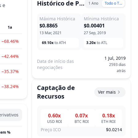
Histórico de Preço
1 Ano
Todo o Tempo
s e
Máxima Histórica
Mínima Histórica
$0.8865
$0.00401
1a
13 Mar, 2021
27 Sep, 2019
−68.46%
69.10x
to ATH
3.20x
to ATL
−42.44%
1 Jul, 2019
Data de início das
2593 dias
negociações
atrás
−35.37%
−38.24%
Captação de
Ver mais
Recursos
rivativos
0.60x
0.07x
0.18x
USD
ROI
BTC
ROI
ETH
ROI
Preço ICO
$0.0214
 em %
Atualizado