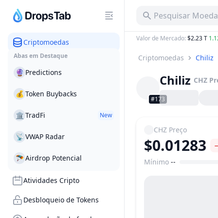
Pesquisar Moeda,
Valor de Mercado
:
$2.23 T
1.
Criptomoedas
Abas em Destaque
Criptomoedas
Chiliz
🔮
Predictions
Chiliz
CHZ
Pr
💰
Token Buybacks
#173
🏛
TradFi
New
CHZ
Preço
📡
VWAP Radar
$0.01283
🪂
Airdrop Potencial
Mínimo
--
Faixa de preço
Atividades Cripto
Desbloqueio de Tokens