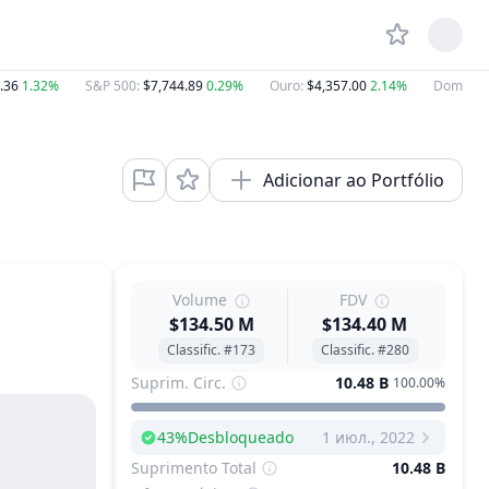
.36
1.32%
S&P 500
:
$7,744.89
0.29%
Ouro
:
$4,357.00
2.14%
Dominân
Adicionar ao Portfólio
Volume
FDV
$134.50 M
$134.40 M
Classific. #173
Classific. #280
Suprim. Circ.
10.48 B
100.00%
43
%
Desbloqueado
1 июл., 2022
Next Unlock
Suprimento Total
10.48 B