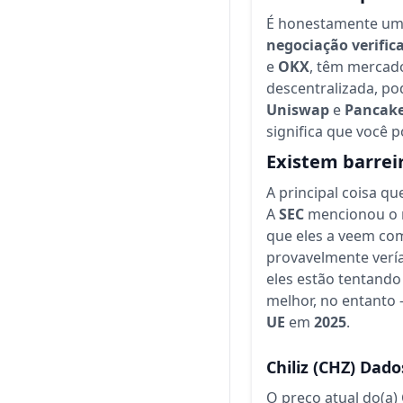
É honestamente um 
negociação verific
e
OKX
, têm mercado
descentralizada, po
Uniswap
e
Pancak
significa que você
Existem barreir
A principal coisa qu
A
SEC
mencionou o
que eles a veem como
provavelmente ver
eles estão tentando
melhor, no entanto 
UE
em
2025
.
Chiliz
(CHZ)
Dado
O preço atual do(a)