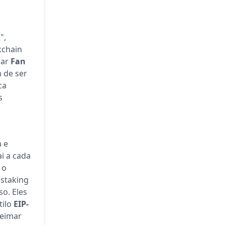
i
",
kchain
iar
Fan
m de ser
ca
s
 e
ai a cada
 o
staking
o. Eles
tilo
EIP-
ueimar