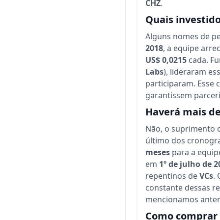
CHZ
.
Quais investido
Alguns nomes de pe
2018
, a equipe arr
US$ 0,0215
cada. Fu
Labs
), lideraram e
participaram. Esse 
garantissem parcer
Haverá mais des
Não, o suprimento o
último dos cronogra
meses
para a equip
em
1º de julho de 2
repentinos de
VCs
.
constante dessas re
mencionamos anter
Como comprar 