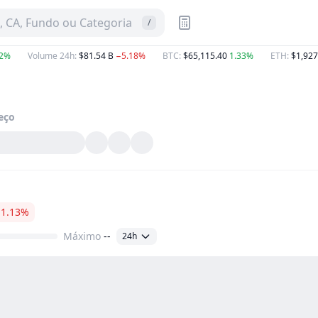
 CA, Fundo ou Categoria
/
12%
Volume 24h
:
$81.54 B
−5.18%
BTC
:
$65,115.40
1.33%
ETH
:
$1,927
eço
−1.13%
Máximo
--
24h