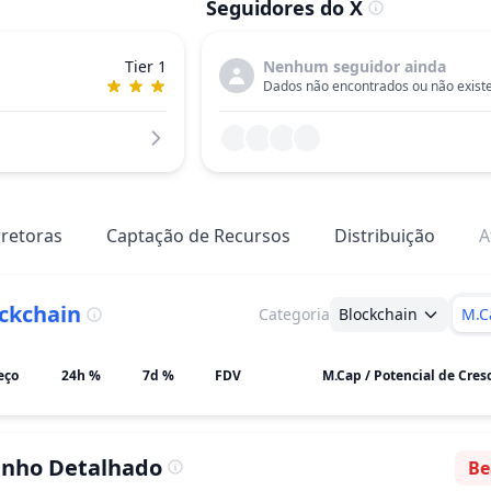
Seguidores do X
Tier 1
Nenhum seguidor ainda
Dados não encontrados ou não exis
retoras
Captação de Recursos
Distribuição
A
ckchain
Categoria
Blockchain
M.C
eço
24h %
7d %
FDV
nho Detalhado
Be
Se