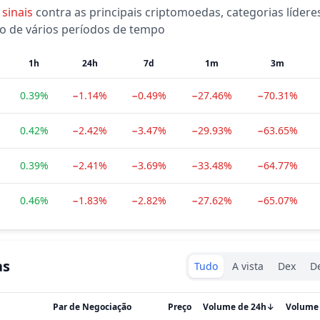
sinais
contra as principais criptomoedas, categorias lídere
o de vários períodos de tempo
1h
24h
7d
1m
3m
0.39%
−1.14%
−0.49%
−27.46%
−70.31%
0.42%
−2.42%
−3.47%
−29.93%
−63.65%
0.39%
−2.41%
−3.69%
−33.48%
−64.77%
0.46%
−1.83%
−2.82%
−27.62%
−65.07%
Exchanges type
as
Tudo
A vista
Dex
De
Par de Negociação
Preço
Volume de 24h
↓
Volume