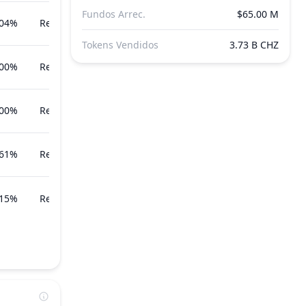
Fundos Arrec.
$65.00 M
204%
Recentemente
Tokens Vendidos
3.73 B CHZ
000%
Recentemente
000%
Recentemente
161%
Recentemente
215%
Recentemente