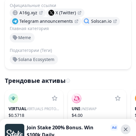
Официальные ссылки
A16g.xyz
X (Twitter)
Telegram announcements
Solscan.io
Главная категория
Meme
Подкатегории (Теги)
Solana Ecosystem
Трендовые активы
VIRTUAL
UNI
VIRTUALS PROTOCOL
UNISWAP
$0.5718
$4.00
−0.05%
86
−3.09%
31
Join Stake 200% Bonus. Win
$100k Daily.