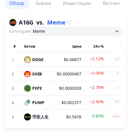
Обзор
Биржи
Инвестиции
Вестинг
A16G
vs.
Meme
Категория
Meme
#
Актив
Цена
24ч %
7д %
−2.12%
−2.71%
DOGE
$0.06877
1
−5.06%
0.90%
SHIB
$0.00000467
2
−2.78%
1.08%
PEPE
$0.0000028
3
−2.90%
19.99%
PUMP
$0.002377
4
9.85%
−14.32%
币安人生
$0.5478
5