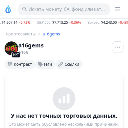
Искать монету, CA, фонд или категорию
:
$1,907.14
−0.72%
S&P 500
:
$7,713.25
−0.36%
Золото
:
$4,243.00
−0.43
Криптовалюты
a16gems
a16gems
A16G
N/T
Контракт
Теги
Ссылки
У нас нет точных торговых данных.
Это может быть обусловлено несколькими причинами,