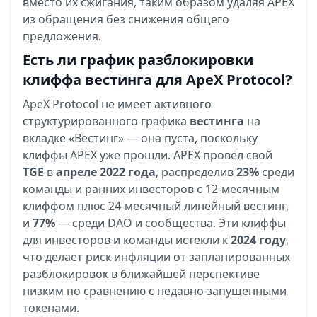
вместо их сжигания, таким образом удаляя APEX
из обращения без снижения общего
предложения.
Есть ли график разблокировки
клиффа вестинга для ApeX Protocol?
ApeX Protocol не имеет активного
структурированного графика
вестинга
на
вкладке «Вестинг» — она пуста, поскольку
клиффы APEX уже прошли. APEX провёл свой
TGE
в
апреле 2022 года
, распределив
23%
среди
команды и ранних инвесторов с 12-месячным
клиффом плюс 24-месячный линейный вестинг,
и
77%
— среди DAO и сообщества. Эти клиффы
для инвесторов и команды истекли к
2024 году
,
что делает риск инфляции от запланированных
разблокировок в ближайшей перспективе
низким по сравнению с недавно запущенными
токенами.