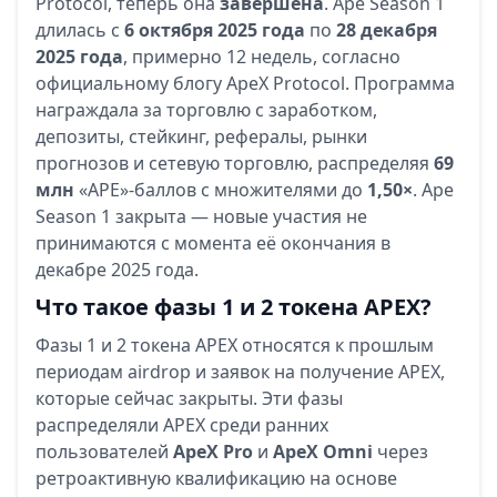
Protocol, теперь она
завершена
. Ape Season 1
длилась с
6 октября 2025 года
по
28 декабря
2025 года
, примерно 12 недель, согласно
официальному блогу ApeX Protocol. Программа
награждала за торговлю с заработком,
депозиты, стейкинг, рефералы, рынки
прогнозов и сетевую торговлю, распределяя
69
млн
«APE»-баллов с множителями до
1,50×
. Ape
Season 1 закрыта — новые участия не
принимаются с момента её окончания в
декабре 2025 года.
Что такое фазы 1 и 2 токена APEX?
Фазы 1 и 2 токена APEX относятся к прошлым
периодам аirdrop и заявок на получение APEX,
которые сейчас закрыты. Эти фазы
распределяли APEX среди ранних
пользователей
ApeX Pro
и
ApeX Omni
через
ретроактивную квалификацию на основе