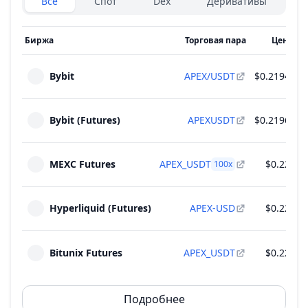
Все
Спот
Dex
Деривативы
Биржа
Торговая пара
Цена
Bybit
APEX/USDT
$0.2194
$
Bybit (Futures)
APEXUSDT
$0.2196
$
MEXC Futures
APEX_USDT
$0.22
$
100
x
Hyperliquid (Futures)
APEX-USD
$0.22
Bitunix Futures
APEX_USDT
$0.22
Подробнее