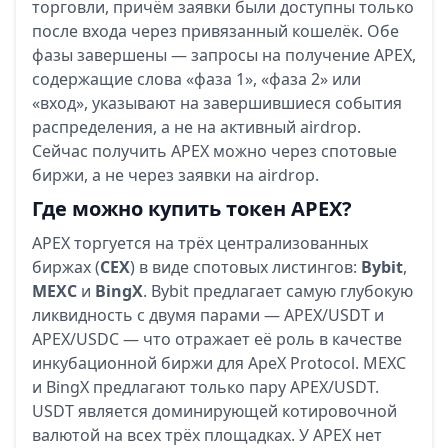
торговли, причём заявки были доступны только
после входа через привязанный кошелёк. Обе
фазы завершены — запросы на получение APEX,
содержащие слова «фаза 1», «фаза 2» или
«вход», указывают на завершившиеся события
распределения, а не на активный аirdrop.
Сейчас получить APEX можно через спотовые
биржи, а не через заявки на аirdrop.
Где можно купить токен APEX?
APEX торгуется на трёх централизованных
биржах (
CEX
) в виде спотовых листингов:
Bybit
,
MEXC
и
BingX
. Bybit предлагает самую глубокую
ликвидность с двумя парами — APEX/USDT и
APEX/USDC — что отражает её роль в качестве
инкубационной биржи для ApeX Protocol. MEXC
и BingX предлагают только пару APEX/USDT.
USDT является доминирующей котировочной
валютой на всех трёх площадках. У APEX нет