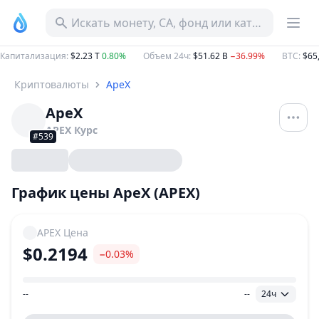
Искать монету, CA, фонд или категорию
Капитализация
:
$2.23 T
0.80%
Объем 24ч
:
$51.62 B
−36.99%
BTC
:
$65
Криптовалюты
ApeX
ApeX
APEX
Курс
#539
График цены ApeX (APEX)
APEX
Цена
$0.2194
−0.03%
--
--
24ч
Ценовой диапазон