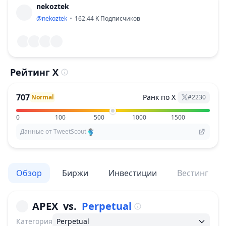
nekoztek
@
nekoztek
162.44 K
Подписчиков
Рейтинг X
707
Ранк по X
Normal
#
2230
0
100
500
1000
1500
Данные от TweetScout
Обзор
Биржи
Инвестиции
Вестинг
APEX
vs.
Perpetual
Категория
Perpetual