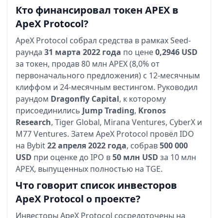
Кто финансировал токен APEX в
ApeX Protocol?
ApeX Protocol собрал средства в рамках Seed-
раунда
31 марта 2022 года
по цене
0,2946 USD
за токен, продав 80 млн APEX (8,0% от
первоначального предложения) с 12-месячным
клиффом и 24-месячным вестингом. Руководил
раундом
Dragonfly Capital
, к которому
присоединились
Jump Trading
,
Kronos
Research
, Tiger Global, Mirana Ventures, CyberX и
M77 Ventures. Затем ApeX Protocol провёл IDO
на Bybit
22 апреля 2022 года
, собрав
500 000
USD
при оценке до IPO в
50 млн USD
за 10 млн
APEX, выпущенных полностью на TGE.
Что говорит список инвесторов
ApeX Protocol о проекте?
Инвесторы ApeX Protocol сосредоточены на