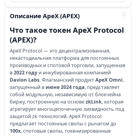
Описание
ApeX
(APEX)
Что такое токен ApeX Protocol
(APEX)?
ApeX Protocol — это децентрализованная,
некастодиальная платформа для постоянных
производных и спотовой торговли, запущенная
в
2022 году
и инкубированная компанией
Davion Labs
. Флагманский продукт
ApeX Omni
,
запущенный в
июне 2024 года
, представляет
собой модульную, независимую от блокчейна
биржу, построенную на основе
zkLink
, которая
агрегирует многоцепочечную ликвидность под
защитой zk-технологий. ApeX Protocol
предлагает постоянные свопы с рычагом до
100x
, спотовые свопы, токенизированные