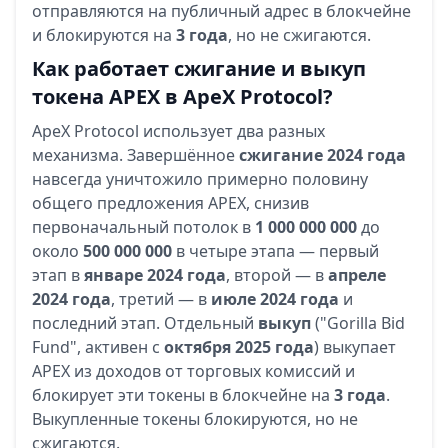
отправляются на публичный адрес в блокчейне
и блокируются на
3 года
, но не сжигаются.
Как работает сжигание и выкуп
токена APEX в ApeX Protocol?
ApeX Protocol использует два разных
механизма. Завершённое
сжигание 2024 года
навсегда уничтожило примерно половину
общего предложения APEX, снизив
первоначальный потолок в
1 000 000 000
до
около
500 000 000
в четыре этапа — первый
этап в
январе 2024 года
, второй — в
апреле
2024 года
, третий — в
июле 2024 года
и
последний этап. Отдельный
выкуп
("Gorilla Bid
Fund", активен с
октября 2025 года
) выкупает
APEX из доходов от торговых комиссий и
блокирует эти токены в блокчейне на
3 года
.
Выкупленные токены блокируются, но не
сжигаются.