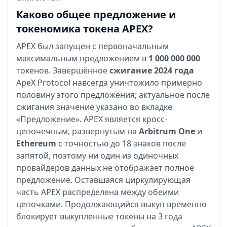
Каково общее предложение и
токеномика токена APEX?
APEX был запущен с первоначальным
максимальным предложением в
1 000 000 000
токенов. Завершённое
сжигание 2024 года
ApeX Protocol навсегда уничтожило примерно
половину этого предложения; актуальное после
сжигания значение указано во вкладке
«Предложение». APEX является кросс-
цепочечным, развернутым на
Arbitrum One
и
Ethereum
с точностью до 18 знаков после
запятой, поэтому ни один из одиночных
провайдеров данных не отображает полное
предложение. Оставшаяся циркулирующая
часть APEX распределена между обеими
цепочками. Продолжающийся выкуп временно
блокирует выкупленные токены на 3 года