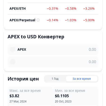
APEX
/
ETH
−0.31%
−0.58%
−3.26%
−2
APEX
/
Perpetual
−0.14%
−1.03%
−5.00%
−
APEX
to
USD
Конвертер
APEX
История цен
1 Год
За все время
Макс. за все время
Мин. за все время
$3.82
$0.1105
27 Mar, 2024
20 Oct, 2023