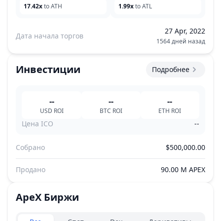
17.42x
to ATH
1.99x
to ATL
27 Apr, 2022
Дата начала торгов
1564 дней назад
Инвестиции
Подробнее
--
--
--
USD
ROI
BTC
ROI
ETH
ROI
Цена ICO
--
Собрано
$500,000.00
Продано
90.00 M APEX
ApeX
Биржи
Exchanges type