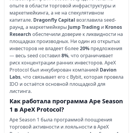
опыте в области торговой инфраструктуры и
маркетмейкинга, а не на спекулятивном
капитале.
Dragonfly Capital
возглавила seed-
раунд, а маркетмейкеры
Jump Trading
и
Kronos
Research
обеспечили доверие к ликвидности на
площадках производных. Ни один из открытых
инвесторов не владеет более
20%
предложения
— весь seed составил
8%
, что ограничивает
риск концентрации ранних инвесторов. ApeX
Protocol был инкубирован компанией
Davion
Labs
, что связывает его с Bybit, которая провела
IDO и остаётся основной площадкой для
листинга.
Как работала программа Ape Season
1 в ApeX Protocol?
Ape Season 1 была программой поощрения
торговой активности и лояльности в ApeX