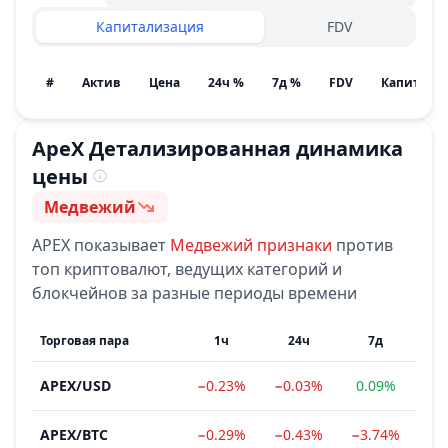
Капитализация
FDV
#
Актив
Цена
24ч %
7д %
FDV
ApeX
Детализированная динамика
цены
Медвежий
Настроение
APEX
показывает
Медвежий
признаки
против
топ криптовалют, ведущих категорий и
блокчейнов за разные периоды времени
Торговая пара
1ч
24ч
7д
APEX
/
USD
−0.23%
−0.03%
0.09%
−2
APEX
/
BTC
−0.29%
−0.43%
−3.74%
−2