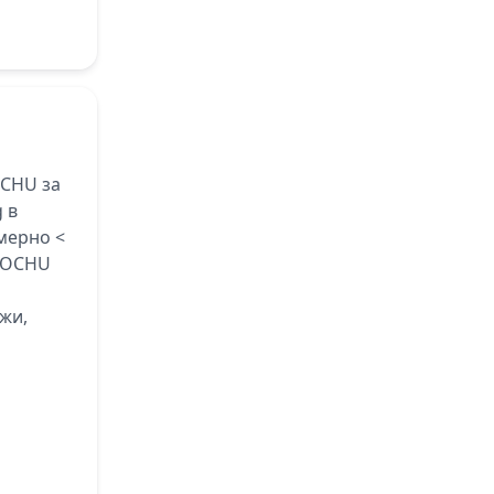
CHU за
 в
мерно <
GOCHU
жи,