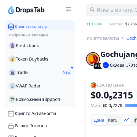
Искать монету, 
32%
BTC
:
$65,015.56
1.31%
ETH
:
$1,917.11
1.08%
S&P 500
:
$7,756.87
Криптовалюты
Избранные вкладки
Криптовалюты
Goch
🔮
Predictions
Gochujan
💰
Token Buybacks
0x9aaa...701
#1796
🏛
TradFi
New
GOCHU
Цена
📡
VWAP Radar
$0.0₅2315
🪂
Возможный эйрдроп
Мин.
$0.0₅2278
Ценовой диапазон
Крипто Активности
Цена
Кап.
Разлок Токенов