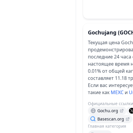
Gochujang
(GOC
Текущая цена Goch
продемонстрирова
последние 24 часа 
настоящее время н
0.01% от общей ка
составляет 11.18 т
Если вас интересу
такие как
MEXC
и
U
Официальные ссылк
Gochu.org
Basescan.org
Главная категория