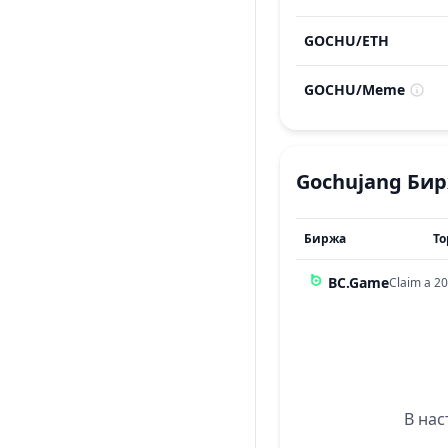
GOCHU
/
ETH
GOCHU
/
Meme
Gochujang
Би
Биржа
То
BC.Game
Claim a 20
В нас