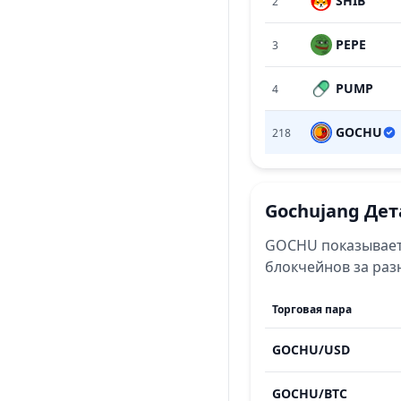
SHIB
2
PEPE
3
PUMP
4
GOCHU
218
Gochujang
Дет
GOCHU
показывае
блокчейнов за ра
Торговая пара
GOCHU
/
USD
GOCHU
/
BTC