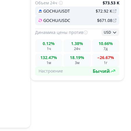
Объем 24ч
$73.53 K
GOCHU/USDT
$72.92 K
GOCHU/USDC
$671.08
Динамика цены
против
USD
0.12%
1.38%
10.66%
1ч
24ч
7д
132.47%
18.19%
−26.67%
1м
3м
1г
Бычий
Настроение