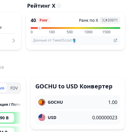
Рейтинг X
40
Ранк по X
Poor
#
20971
в
0
100
500
1000
1500
Данные от TweetScout
ка
GOCHU
to
USD
Конвертер
ия
FDV
GOCHU
Капитализация / Потенциал Роста
USD
90 B
4,239
x