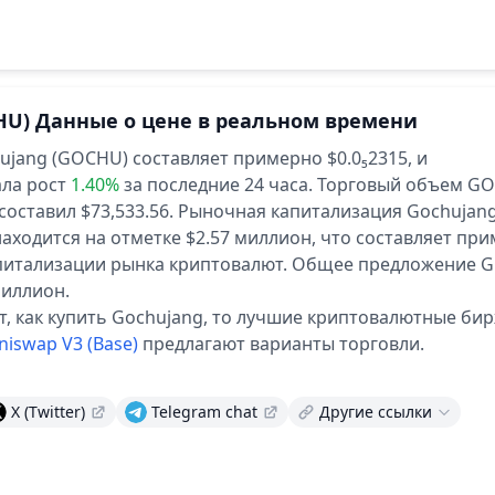
HU)
Данные о цене в реальном времени
ujang (GOCHU) составляет примерно $0.0₅2315,
и
ла рост
1.40%
за последние 24 часа.
Торговый объем GO
составил $73,533.56.
Рыночная капитализация Gochujang
аходится на отметке $2.57 миллион, что составляет при
питализации рынка криптовалют.
Общее предложение 
риллион.
ет, как купить Gochujang, то лучшие криптовалютные бир
niswap V3 (Base)
предлагают варианты торговли.
и
X (Twitter)
Telegram chat
Другие ссылки