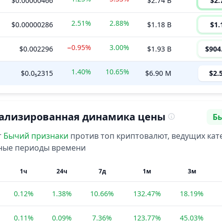
$0.00000466
$2.74 B
$2.
2.51%
2.88%
$0.00000286
$1.18 B
$1.
−0.95%
3.00%
$0.002296
$1.93 B
$904
1.40%
10.65%
$0.0₅2315
$6.90 M
$2.
ализированная динамика цены
Б
На
т
Бычий
признаки
против топ криптовалют, ведущих кат
зные периоды времени
1ч
24ч
7д
1м
3м
0.12%
1.38%
10.66%
132.47%
18.19%
0.11%
0.09%
7.36%
123.77%
45.03%