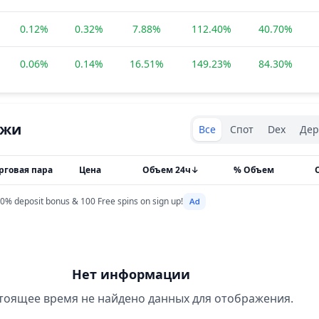
0.12%
0.32%
7.88%
112.40%
40.70%
0.06%
0.14%
16.51%
149.23%
84.30%
Exchanges type
ржи
Все
Спот
Dex
Дер
рговая пара
Цена
Объем 24ч
↓
% Объем
0% deposit bonus & 100 Free spins on sign up!
Нет информации
тоящее время не найдено данных для отображения.