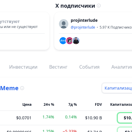
X подписчики
projinterlude
утствуют
ы или не существуют
@
projinterlude
5.97 K
Подписчико
Инвестиции
Вестинг
События
Аналити
Meme
Капитализац
Цена
24ч %
7д %
FDV
1.74%
0.14%
$0.0701
$10.90 B
$10.
1.25%
−5.33%