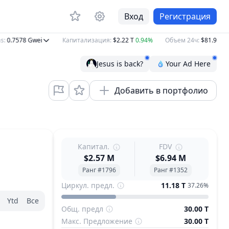
Вход
Регистрация
.7578
Gwei
Капитализация
:
$2.22 T
0.94%
Объем 24ч
:
$81.90 B
10.
Jesus is back?
Your Ad Here
Добавить в портфолио
Капитал.
FDV
$2.57 M
$6.94 M
Ранг #1796
Ранг #1352
Циркул. предл.
11.18 T
37.26%
Ytd
Все
Общ. предл
30.00 T
Макс. Предложение
30.00 T