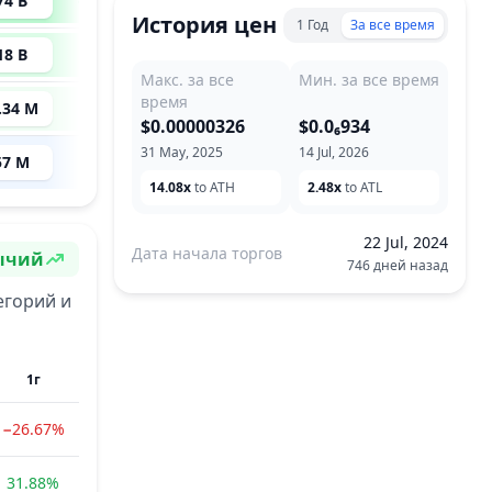
74 B
1,065
x
История цен
1 Год
За все время
18 B
460
x
Макс. за все
Мин. за все время
время
.34 M
351
x
$0.00000326
$0.0₆934
31 May, 2025
14 Jul, 2026
57 M
--
14.08x
to ATH
2.48x
to ATL
22 Jul, 2024
Дата начала торгов
ычий
746 дней назад
строение
егорий и
1г
−26.67%
31.88%