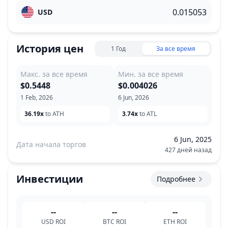
USD
История цен
1 Год
За все время
Макс. за все время
Мин. за все время
$0.5448
$0.004026
1 Feb, 2026
6 Jun, 2026
36.19x
to ATH
3.74x
to ATL
6 Jun, 2025
Дата начала торгов
427 дней назад
Инвестиции
Подробнее
--
--
--
USD
ROI
BTC
ROI
ETH
ROI