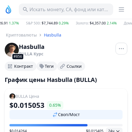
Искать монету, CA, фонд или категорию
.91
1.37%
S&P 500
:
$7,744.89
0.29%
Золото
:
$4,357.00
2.14%
Домин
Криптовалюты
Hasbulla
Hasbulla
BULLA
Курс
#856
Контракт
Теги
Ссылки
График цены Hasbulla (BULLA)
BULLA
Цена
$0.015053
0.65%
Своп/Мост
$0.014264
$0.015405
24ч
Ценовой диапазон