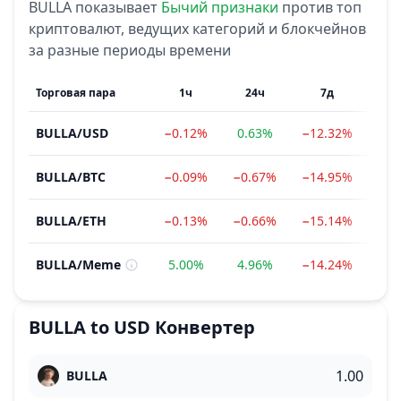
BULLA
показывает
Бычий
признаки
против топ
криптовалют, ведущих категорий и блокчейнов
за разные периоды времени
Торговая пара
1ч
24ч
7д
BULLA
/
USD
−0.12%
0.63%
−12.32%
129
BULLA
/
BTC
−0.09%
−0.67%
−14.95%
121
BULLA
/
ETH
−0.13%
−0.66%
−15.14%
110
BULLA
/
Meme
5.00%
4.96%
−14.24%
142
BULLA
to
USD
Конвертер
BULLA