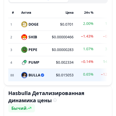
#
Актив
Цена
24ч %
7д %
2.00%
1.37%
DOGE
$0.0701
1
−1.43%
−0.08%
SHIB
$0.00000466
2
1.07%
3.27%
PEPE
$0.00000283
3
−0.14%
14.57%
PUMP
$0.002334
4
0.65%
−12.32%
BULLA
$0.015053
88
Hasbulla
Детализированная
динамика цены
Бычий
Настроение