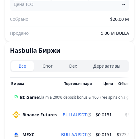
Цена ICO
--
Собрано
$20.00 M
Продано
5.00 M BULLA
Hasbulla
Биржи
Exchanges type
Все
Спот
Dex
Деривативы
Биржа
Торговая пара
Цена
Объем 24
BC.Game
Claim a 200% deposit bonus & 100 Free spins on sign up!
Binance Futures
BULLAUSDT
$0.0151
$6.58
MEXC
BULLA/USDT
$0.0151
$773,590.