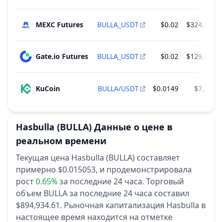
MEXC Futures
BULLA_USDT
$0.02
$324,376.
Gate.io Futures
BULLA_USDT
$0.02
$129,421.
KuCoin
BULLA/USDT
$0.0149
$7,769.
Hasbulla
(BULLA)
Данные о цене в
реальном времени
Текущая цена Hasbulla (BULLA) составляет
примерно $0.015053,
и продемонстрировала
рост
0.65%
за последние 24 часа.
Торговый
объем BULLA за последние 24 часа составил
$894,934.61.
Рыночная капитализация Hasbulla в
настоящее время находится на отметке