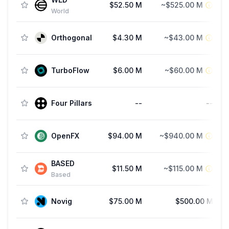
$52.50 M
~$525.00 M
F
World
Orthogonal
$4.30 M
~$43.00 M
TurboFlow
$6.00 M
~$60.00 M
Four Pillars
--
--
OpenFX
$94.00 M
~$940.00 M
BASED
$11.50 M
~$115.00 M
Based
Novig
$75.00 M
$500.00 M