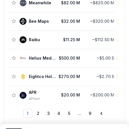
Meanwhile
$82.00 M
~$820.00 M
F
Bee Maps
$32.00 M
~$320.00 M
F
Raiku
$11.25 M
~$112.50 M
Helius Medical Technologies
$500.00 M
~$5.00 B
Eightco Holdings
$270.00 M
~$2.70 B
APR
$20.00 M
~$200.00 M
St
aPriori
1
2
3
4
5
...
9
กำลังแสดง 1 — 20 จาก 166