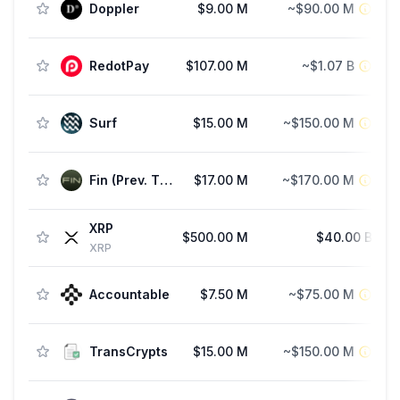
Doppler
$9.00 M
~$90.00 M
RedotPay
$107.00 M
~$1.07 B
Surf
$15.00 M
~$150.00 M
F
Fin (Prev. TipLink)
$17.00 M
~$170.00 M
XRP
$500.00 M
$40.00 B
St
XRP
Accountable
$7.50 M
~$75.00 M
F
TransCrypts
$15.00 M
~$150.00 M