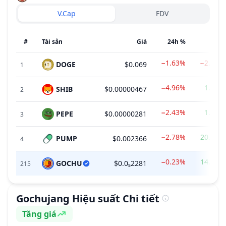
V.Cap
FDV
#
Tài sản
Giá
24h %
7d %
−1.63%
−2.49%
DOGE
$0.069
1
−4.96%
1.00%
SHIB
$0.00000467
2
−2.43%
1.08%
PEPE
$0.00000281
3
−2.78%
20.07%
PUMP
$0.002366
4
−0.23%
14.44%
GOCHU
$0.0₅2281
215
Gochujang
Hiệu suất Chi tiết
Tăng giá
Cảm tính