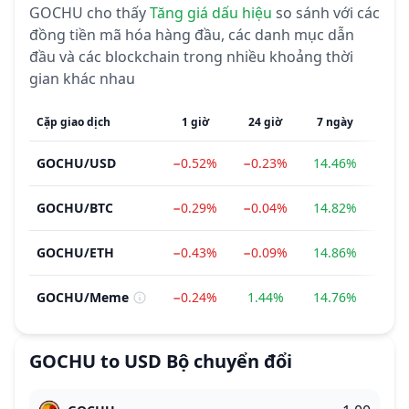
GOCHU
cho thấy
Tăng giá
dấu hiệu
so sánh với các
đồng tiền mã hóa hàng đầu, các danh mục dẫn
đầu và các blockchain trong nhiều khoảng thời
gian khác nhau
Cặp giao dịch
1 giờ
24 giờ
7 ngày
1 th
GOCHU
/
USD
−0.52%
−0.23%
14.46%
81.
GOCHU
/
BTC
−0.29%
−0.04%
14.82%
78.
GOCHU
/
ETH
−0.43%
−0.09%
14.86%
69.
GOCHU
/
Meme
−0.24%
1.44%
14.76%
96.
GOCHU
to
USD
Bộ chuyển đổi