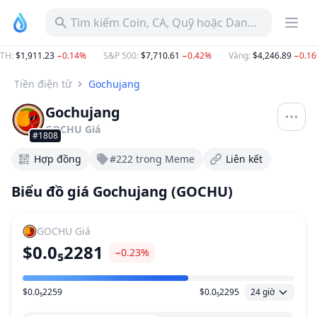
Tìm kiếm Coin, CA, Quỹ hoặc Danh mục
H
:
$1,911.23
−0.14%
S&P 500
:
$7,710.61
−0.42%
Vàng
:
$4,246.89
−0.16%
Tiền điện tử
Gochujang
Gochujang
GOCHU
Giá
#1808
Hợp đồng
#222 trong Meme
Liên kết
Biểu đồ giá Gochujang (GOCHU)
GOCHU
Giá
$0.0₅2281
−0.23%
$0.0₅2259
$0.0₅2295
24 giờ
Khoảng giá