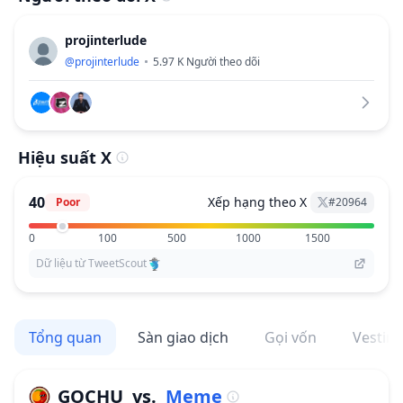
projinterlude
@
projinterlude
5.97 K
Người theo dõi
Hiệu suất X
40
Xếp hạng theo X
Poor
#
20964
0
100
500
1000
1500
Dữ liệu từ TweetScout
Tổng quan
Sàn giao dịch
Gọi vốn
Vestin
GOCHU
vs.
Meme