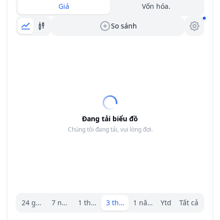
Giá
Vốn hóa.
So sánh
Đang tải biểu đồ
Chúng tôi đang tải, vui lòng đợi.
Trình chọn khoảng.
24 giờ
7 ngày
1 tháng
3 tháng
1 năm
Ytd
Tất cả