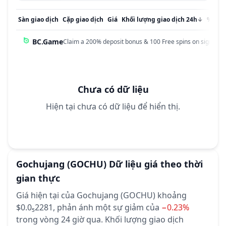
Sàn giao dịch
Cặp giao dịch
Giá
Khối lượng giao dịch 24h
↓
% Khố
BC.Game
Claim a 200% deposit bonus & 100 Free spins on sign up!
Chưa có dữ liệu
Hiện tại chưa có dữ liệu để hiển thị.
Gochujang
(GOCHU)
Dữ liệu giá theo thời
gian thực
Giá hiện tại của Gochujang (GOCHU) khoảng
$0.0₅2281,
phản ánh một sự giảm của
−0.23%
trong vòng 24 giờ qua.
Khối lượng giao dịch