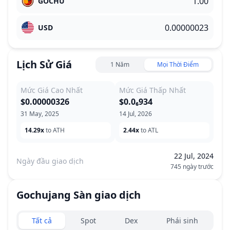
GOCHU
USD
Lịch Sử Giá
1 Năm
Mọi Thời Điểm
Mức Giá Cao Nhất
Mức Giá Thấp Nhất
$0.00000326
$0.0₆934
31 May, 2025
14 Jul, 2026
14.29x
to ATH
2.44x
to ATL
22 Jul, 2024
Ngày đầu giao dịch
745 ngày trước
Gochujang
Sàn giao dịch
Exchanges type
Tất cả
Spot
Dex
Phái sinh