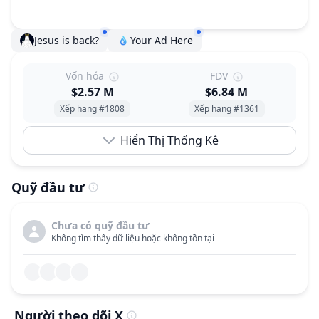
Jesus is back?
Your Ad Here
Vốn hóa
FDV
$2.57 M
$6.84 M
Xếp hạng #1808
Xếp hạng #1361
Hiển Thị Thống Kê
Quỹ đầu tư
Chưa có quỹ đầu tư
Không tìm thấy dữ liệu hoặc không tồn tại
Người theo dõi X